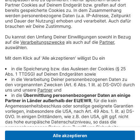
Fertigstellung im Herbst 2026 geplant
Anzeige
Wenn alles weiter planmäßig läuft, soll die Kita
im
Herbst 2026
fertiggestellt und in Betrieb genommen
werden. Mit der „NetteWelt“ stärkt Nettetal
langfristig die Kinderbetreuung im Stadtteil Breyell.
Anzeige
Anzeige
Anzeige