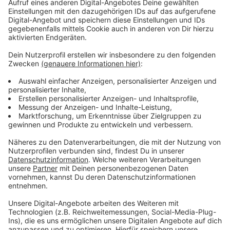
dort künftig
rund 80 Kinder
betreut werden. Damit
reagiert Nettetal auf den steigenden Bedarf an
Betreuungsplätzen im Stadtgebiet.
Anzeige
Mehr als fünf Millionen Euro Investition
Anzeige
Für den Neubau nimmt die Stadt
mehr als fünf
Millionen Euro
in die Hand. Ziel ist es, moderne Räume
für Betreuung, Spiel und Förderung zu schaffen. Der
Bau liegt aktuell im Zeitplan.
Anzeige