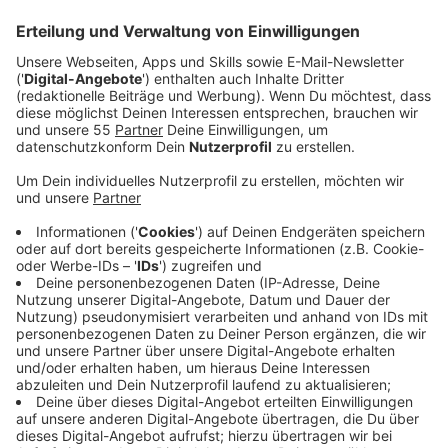
Anzeige
In
Nettetal-Breyell
geht der Bau einer neuen
Kindertagesstätte sichtbar voran. Die Stadt hat jetzt
zum
Richtfest der Kita „NetteWelt“
eingeladen. Der
Neubau entsteht an der
Von-Waldois-Straße
.
Anzeige
Platz für rund 80 Kinder in Breyell
Anzeige
Die neue Kita wird
vier Gruppen
umfassen und auf
einem etwa
3.210 Quadratmeter großen
Grundstück
errichtet. Nach Angaben der Stadt sollen