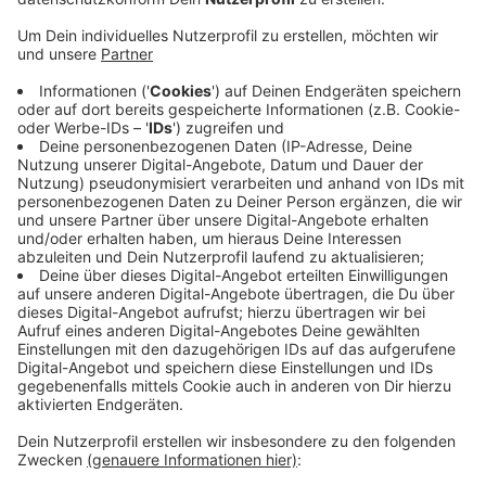
Anzeige
Die ersten beiden sollen bald auf der Königstraße und
dem Theaterplatz aufgebaut werden. Über beide wird
nächste Woche Donnerstag (24.08.) die
Bezirksvertretung Mitte beraten. Die Servicestationen
sollen mit Pumpen und entsprechenden Werkzeugen
ausgestattet werden. Sie können je nach Bedarf auch
den Standort wechseln, zum Beispiel, wenn irgendwo
eine Veranstaltung stattfindet. Parallel dazu plant die
Stadt Krefeld 15 weitere festinstallierte Fahrrad-
Servicestationen. Eine öffentliche Ausschreibung
hierfür läuft bereits.
Anzeige