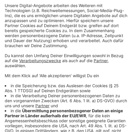
gestiegen, die sich mit dem Corona-Virus infiziert
haben. Nach Angaben der Stadt gibt es jetzt 208
bestätigte Fälle - zehn mehr als gestern. 27
Menschen liegen im Krankenhaus. Davon werden sechs
Patienten auf der Intensivstation behandelt. 34
Krefelder gelten als genesen; ihre häusliche
Quarantäne ist zu Ende.
Anzeige
Erster Corona-Fall unter Lehrern
Anzeige
In der Krefelder Buchenschule gibt es einen Corona-
Fall unter den Lehrern. Deshalb steht dort die
Notbetreuung bis zum Ende der Woche nicht mehr zur
Verfügung. Die Kinder werden stattdessen in einem