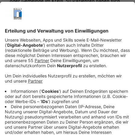
oder Gemeinde im Kreis. 50 Patienten haben sich
kreisweit schon von einer Infektion erholt und sind
wieder gesund.
Veröffentlicht:
Montag, 30.03.2020 18:03
Anzeige
Hier die Aufschlüsselung der Kreisverwaltung nach
Städten und Gemeinden:
Brüggen: 7 bestätigte Fälle, 1 gesund
Grefrath: 16 bestätigte Fälle, 5 gesund
Kempen: 29 bestätigte Fälle, 10 gesund
Nettetal: 27 bestätigte Fälle, 5
gesund
Niederkrüchten: 50 bestätigte Fälle, 3 gesund, 1