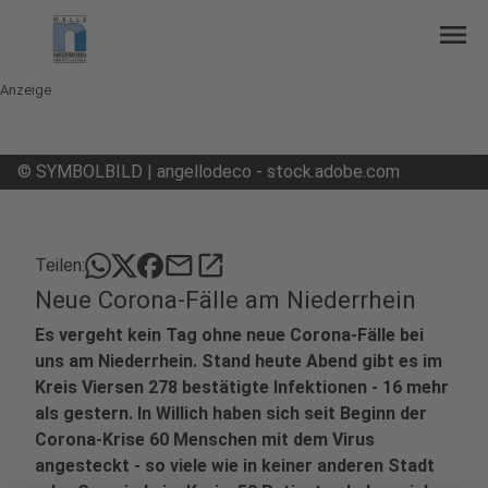
menu
Anzeige
©
SYMBOLBILD | angellodeco - stock.adobe.com
mail
open_in_new
Teilen:
Neue Corona-Fälle am Niederrhein
Es vergeht kein Tag ohne neue Corona-Fälle bei
uns am Niederrhein. Stand heute Abend gibt es im
Kreis Viersen 278 bestätigte Infektionen - 16 mehr
als gestern. In Willich haben sich seit Beginn der
Corona-Krise 60 Menschen mit dem Virus
angesteckt - so viele wie in keiner anderen Stadt