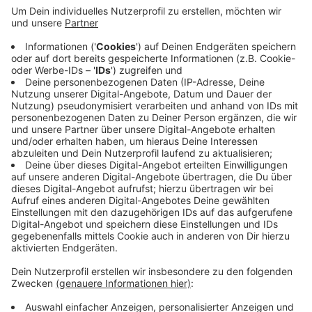
werden mit einer hybriden Heizanlage bestehend
aus Luft-Wärmepumpe und Blockheizkraftwerk
versorgt, die auch für den Betrieb mit Wasserstoff
geeignet ist. Zusätzlich sollen die Häuser noch
Photovoltaikanlagen bekommen. Außerdem
bekommen Besitzer von E-Fahrzeugen noch
Ladesäulen oder Wallboxen für ihre Fahrzeuge zur
Verfügung gestellt. Die Fertigstellung ist für den
Herbst kommendes Jahres (2023) geplant.
Veröffentlicht:
Montag, 20.06.2022 13:43
Anzeige
Anzeige