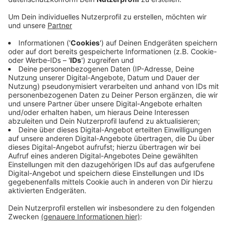
Veröffentlicht:
Dienstag, 17.12.2019 13:40
Anzeige
Die neue Brücke soll ab 2026 achtspurig den Verkehr
über den Rhein führen und damit die marode A40-
Rheinbrücke ersetzen. Die wurde durch zu viele
passierende LKW beschädigt. Aktuell werden Laster
vor der Brücke gewogen. Fahrzeuge über 40 Tonnen
dürfen die Brücke nicht überqueren. Ähnliches trifft
aktuell auch auf die Uerdinger Rheinbrücke zu. LKW
über 7,5 Tonnen dürfen die Brücke nicht passieren.
Anzeige