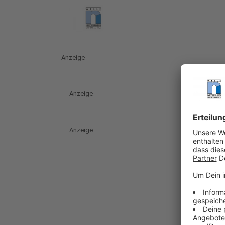
Anzeige
Anzeige
Anzeige