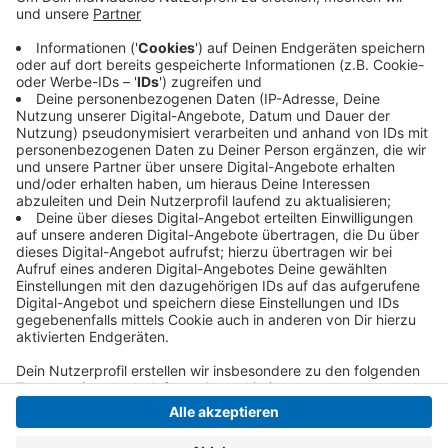
Oberkrälingen in Rheinland-Pfalz haben sie das
schon gemacht. Die Aktion "Nettetal hilft" soll in
den Flutgebieten aber fortgestezt werden. Die
Aktion ist eine Initiative der Stadt und der
Nettetaler Organisation "Human Plus".
Veröffentlicht:
Donnerstag, 21.10.2021 07:51
Anzeige
Anzeige
Anzeige