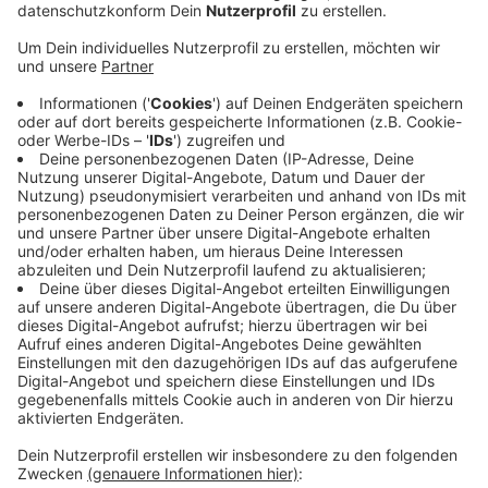
Veröffentlicht:
Mittwoch, 14.04.2021 12:55
Anzeige
Betroffen ist beispielsweise das Schützenwesen,
Karnevalsvereine oder auch ehrenamtliche Verbände.
Um die Auswirkungen einzudämmen, können
betroffene jetzt direkt bei der Stadt Fördergelder
beantragen. Ehrenamtler und Vereine können für eine
finanzielle Förderung schriftlich einen Antrag bei der
Stadt stellen - das soll auch onlien funktionieren.
Anzeige