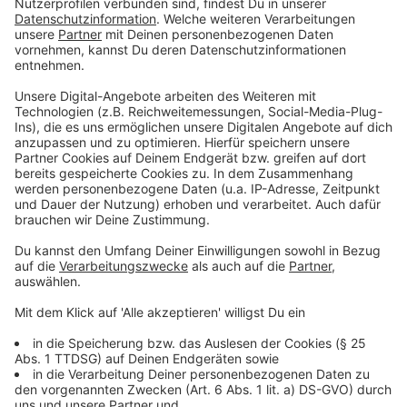
Bewerbungen bis Anfang Februar möglich
Anzeige
Interessierte können ihre vollständigen Konzepte bis
spätestens
2. Februar 2026, 12 Uhr
einreichen –
entweder über das
Deutsche Ausschreibungsblatt
oder postalisch an die Stadt Nettetal. Alle
Informationen und Unterlagen stehen zusätzlich im
Vergabeportal der Stadt zur Verfügung
.
Anzeige
Keine Garantie auf Berücksichtigung –
Besichtigungen möglich
Anzeige