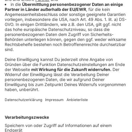
Die Stadt weist darauf hin, dass die Einreichung eines
Konzepts keinen Anspruch auf Berücksichtigung
garantiert. Die Kosten für die Erstellung tragen die
Teilnehmenden selbst. Um einen realistischen Eindruck
zu gewinnen, bietet Nettetal individuelle
Besichtigungstermine des Areals an. Termine können
per E-Mail vereinbart werden.
Anzeige
Gesucht: Innovative Ideen mit Mehrwert für
die Region
Anzeige
Nettetal hofft nun auf tragfähige, kreative und
nachhaltige Konzepte, die Tourismus, Natur und Kultur