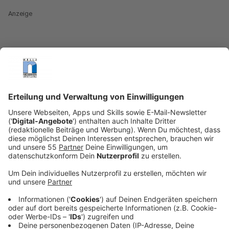
Anzeige
Stadt Nettetal startet zweiten Aufruf für
Strandbad-Konzept
Anzeige
Die Stadt Nettetal geht erneut auf die Suche nach
einem Betreiber für die touristische Neunutzung des
ehemaligen Strandbads an den Krickenbecker Seen.
Nachdem im ersten Interessensbekundungsverfahren
keiner der Vorschläge eine politische Mehrheit
erhalten hatte, beginnt nun ein zweiter Aufruf – mit
dem Ziel, ein tragfähiges und nachhaltiges Konzept für
das weitläufige Areal zu finden.
Anzeige