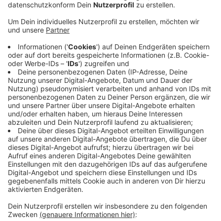
Veröffentlicht:
Montag, 12.06.2023 05:12
Anzeige
Die Stadt hat jetzt Schilder aufgestellt, die unter
anderem auch darauf hinweisen, dass Spaziergänger
keine Enten füttern sollen. Im letzten Jahr haben sich
Blaualgen gebildet - der Weiher hat daraufhin
angefangen zu stinken und Enten sind gestorben.
Daran konnte auch eine neugebaute
Wasserversorgung nichts ändern, so die Stadt. Jetzt
soll ein Labor untersuchen, wo das Problem genau
liegt. Die Kosten dafür teilen sich der Netteverband
und der NetteBetrieb - insgesamt sind es rund 9.000
Euro.
Anzeige