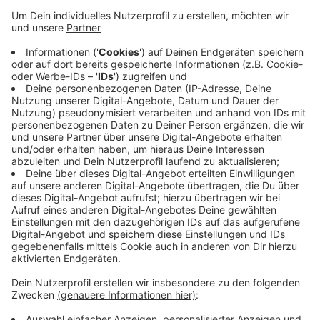
Das Angebot soll eine erste Anlaufstelle sein um
Fragen von Hausbesitzern zu beantworten, heißt es.
Man wolle so den Einstieg in das Thema erleichtern.
Es gebe allerdings keine Rechtsberatung oder Planung
eines Projektes, betont die Stadt. Termine zur
Beratung können per E-Mail an
sascha.nowak@nettetal.de oder telefonisch unter
02153/898-6202 vereinbart werden. Weitere Infos
gibt es auch auf der
Internetseite der Stadt Nettetal
.
Anzeige