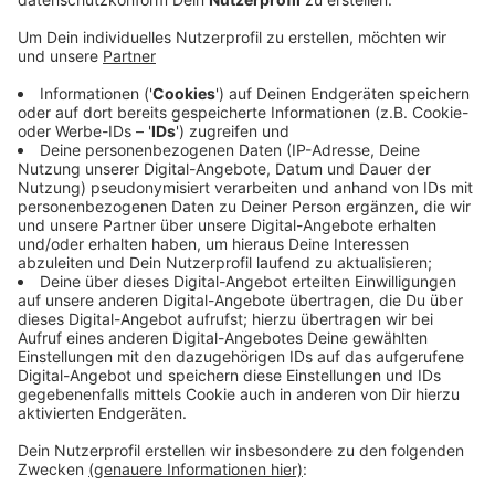
Anzeige
Mit dem Ende der ersten beiden Bauabschnitte könne
die Vollsperrung der K3 aufgehoben werden, teilt der
Kreis Viersen mit. Kommenden Montag (03.04.) sollen
dann die letzten beiden Bauabschnitte auf der K3
starten. Die befinden sich im Bereich zwischen dem
Radweg am Königsbach und dem Ortseingang Leuth.
Hier muss die Fahrbahn halbseitig gesperrt und der
Verkehr mit einer Baustellenampel geregelt werden.
Die Arbeiten werden voraussichtlich bis Juli andauern -
wenn denn das Wetter mitspielt, so der Kreis Viersen.
Anzeige