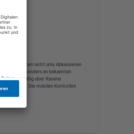
i den Maßnahmen nicht ums Abkassieren
u erhöhen – besonders an bekannten
ürger regelmäßig über Raserei
 zugestimmt. Die mobilen Kontrollen