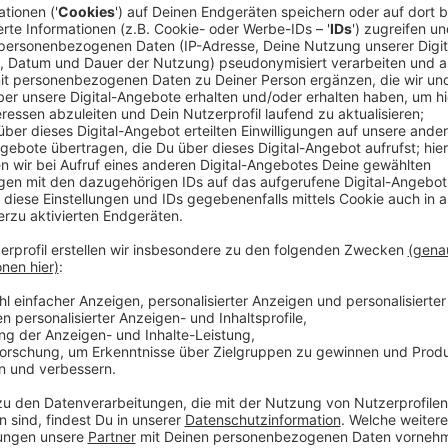
Die Stadt Nettetal will konsequenter gegen Raser vo
Gemeinde Brüggen zusammen. Möglich macht das ei
Kommunen dürfen sich zusammenschließen, wenn si
haben. Nettetal mit rund 43.000 und Brüggen mit et
Voraussetzung und planen nun eine interkommunale
Anzeige
Gemeinsame Bußgeldstelle und mobiler Blit
Anzeige
Kern der Kooperation ist der Aufbau einer gemeinsa
Bußgeldstelle. Dort sollen künftig alle Ordnungswidr
Geschwindigkeitsüberwachung für beide Kommunen b
Nettetal und Brüggen einen mobilen Blitzer-Anhänge
anschaffen. Dafür sollen beim Kommunalen Ordnungsd