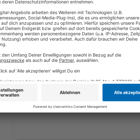
zusätzliche Vollzeitstellen geschaffen werden.
Anzeige
Fokus liegt auf Verkehrssicherheit
Anzeige
Bürgermeister Christian Küsters betont, dass es be
gehe. Ziel sei es vielmehr, die Verkehrssicherheit z
Gefahrenstellen und dort, wo sich Bürgerinnen und B
beschweren. Der Stadtrat hat dem Vorhaben bereits
sollen flexibel und gezielt eingesetzt werden.
Anzeige