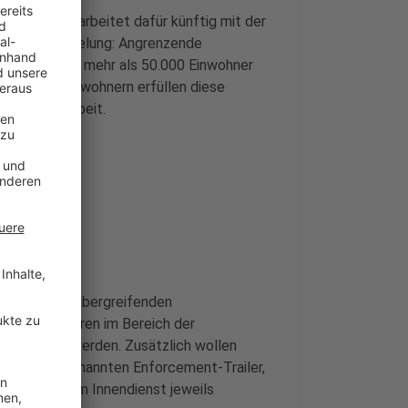
rgehen und arbeitet dafür künftig mit der
ne neue Regelung: Angrenzende
e gemeinsam mehr als 50.000 Einwohner
wa 16.200 Einwohnern erfüllen diese
 Zusammenarbeit.
zer
men, gebietsübergreifenden
igkeitsverfahren im Bereich der
earbeitet werden. Zusätzlich wollen
r, einen sogenannten Enforcement-Trailer,
ienst und im Innendienst jeweils