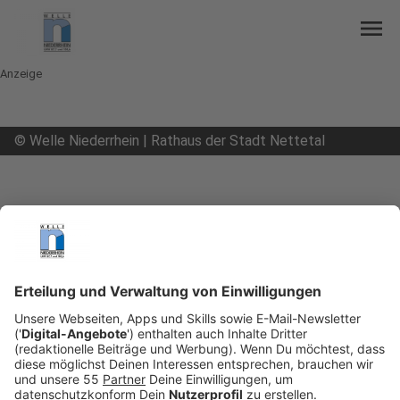
menu
Anzeige
©
Welle Niederrhein | Rathaus der Stadt Nettetal
mail
open_in_new
Teilen:
Nettetal: Bewerbungsphase für
Kleinprojekte-Wettbewerb läuft
Die Stadt Nettetal sucht wieder Ideen und
Projekte, um die Lebensqualität in der Region zu
verbessern.
Veröffentlicht:
Freitag, 28.03.2025 06:04