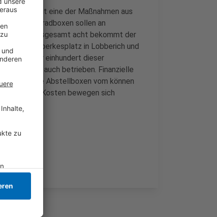
Sie setzt damit eine der Maßnahmen aus
e neuen Fahrradboxen sollen an
werden. Mit insgesamt acht bekommt der
ind für den Doerkesplatz in Lobberich und
reisweit über einhundert dieser
den von ihm auch betrieben. Finanzielle
hein-Ruhr. Die Abstellboxen vom können
t werden. Die Kosten bewegen sich