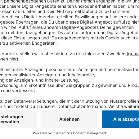
Das hat die Stadt Nettetal jetzt bekanntgegeben. 
dem Radverkehrskonzept des Kreises Viersen um. Di
insgesamt drei Standorten in Nettetal aufgestellt 
Breyeller Bahnhof die meisten Boxen. Jeweils fünf s
den Markt in Kaldenkirchen geplant. Bislang gibt es k
Fahrradboxen. Sie gehören dem Kreis Viersen und wer
Unterstützung dabei gibt es vom Verkehrsverbund R
online über die Seite dein-radschloss.de angemiete
zwischen einem und etwa 90 Euro.
Anzeige