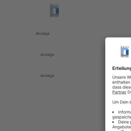
Anzeige
Anzeige
Anzeige