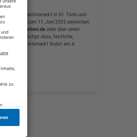
für den Weihnachtsmarkt in St. Tönis und
re Ideen bis zum 11. Juni 2025 einreichen.
-toenis-erleben.de
oder über einen
r Verein ermutigt dazu, festliche,
 Der Weihnachtsmarkt findet am 4.