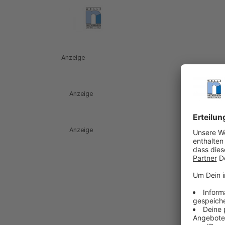
Anzeige
Anzeige
Anzeige