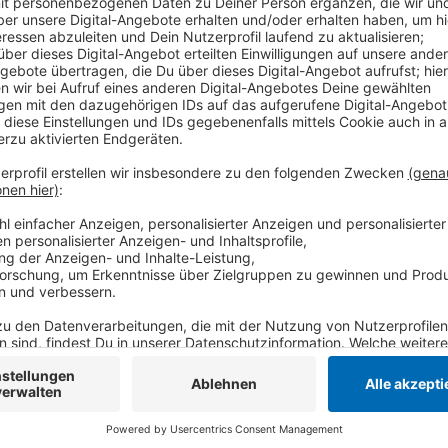
Der Verein St. Tönis erleben e.V. sucht einen Namen 
sammelt kreative Vorschläge. Interessierte können ih
Vorschläge können per Mail an
weihnachtsmarkt@st
Briefkasten im Wirtshaus 1857 abgegeben werden. De
ortsbezogene oder überraschende Namen zu wählen.
Adventswochenende in der Innenstadt statt.
Anzeige