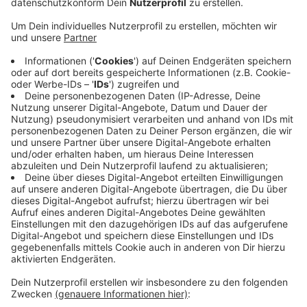
Anzeige
Im Achtelfinale des Wettbewerbs trifft Gladbach auf
den englischen Vize-Meister Manchester City. Nach
zuletzt drei sieglosen Pflichtspielen in der Bundesliga,
will sich die Borussia eine gute Ausgangslage für das
Rückspiel in drei Wochen verschaffen. Wegen des
aktuell geltenden Einreiseverbots von Briten nach
Deutschland findet die Partie nicht in
Mönchengladbach statt. Als Spielort hat die UEFA das
Stadion in Budapest festgelegt. Hier musste auch vor
einer Woche auch RB Leipzig gegen den FC Liverpool
spielen. Anstoß ist um 21 Uhr.
Anzeige