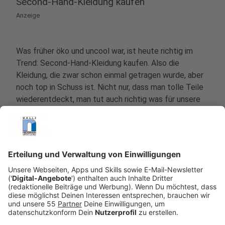
Second-Hand-Kleidung kaufen
Anzeige
Was früher öko und uncool war, ist heute richtig im
Trend: Second-Hand-Kleidung kaufen. Also die
Kleidung, die zwar schon einmal getragen wurde, aber
noch top in Schuss ist. Nicht nur, dass man tolle Teile
wiederentdeckt, man tut auch richtig was für unsere
Umwelt.
Isabel Thiele vertreibt in Ihrem Frauenzimmer
in Tönisvorst Neu- und auch gebrauchte Ware
nebeneinander - ohne Unterscheidung. Ein Konzept,
das immer mal wieder für Überraschungen sorgt, hat
sie uns erzählt:
Anzeige