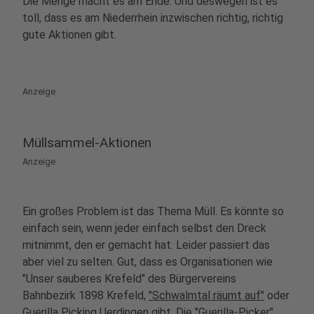
Die Menge macht es am Ende. Und deswegen ist es
toll, dass es am Niederrhein inzwischen richtig, richtig
gute Aktionen gibt.
Anzeige
Müllsammel-Aktionen
Anzeige
Ein großes Problem ist das Thema Müll. Es könnte so
einfach sein, wenn jeder einfach selbst den Dreck
mitnimmt, den er gemacht hat. Leider passiert das
aber viel zu selten. Gut, dass es Organisationen wie
"Unser sauberes Krefeld" des Bürgervereins
Bahnbezirk 1898 Krefeld,
"Schwalmtal räumt auf"
oder
Guerilla Picking Uerdingen
gibt. Die "Guerilla-Picker"