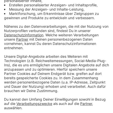
Anzeige
Ihr könnt selbst die Stangen bei Katariina mieten. Alle
Infos dazu gibt es bei
Vergiss mein nicht auf der
Website.
Anzeige
Oceansafe - Meere säubern aus Krefeld
Anzeige
Kleidung muss biologisch abbaubar sein, sagt
Oceansafe.
Eine Firma aus der Schweiz, die aber auch
in Krefeld einen Sitz haben. Wieso, weshalb, warum -