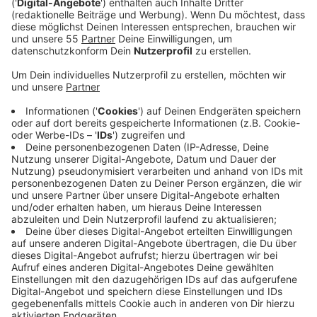
Anzeige
Die Polizei ermittelt nach eigener Aussage in alle
Richtungen. Sie geht davon aus, dass es kein zufälliges
Opfer war, sondern, dass die Tat mit einer kriminellen
Vergangenheit des Opfers zusammenhängt. Es habe
keine Gefahr für die allgemeine Bevölkerung
bestanden. Gegen 20:00 Uhr gingen am Montagabend
mehrere Anrufe bei der Polizei ein. Als die Beamten am
Tatort eintrafen, lag das Opfer, ein 42-jähriger Albaner,
leblos am Boden. Der Notarzt konnte nur noch den
Tod des Mannes feststellen. Das Opfer lebte seit vier
Jahren in Deutschland und war der Polizei bereits
wegen verschiedener Delikte bekannt. Laut
Zeugenaussagen sollen nach den Schüssen zwei
Männer von der Garnstraße in Richtung Alter