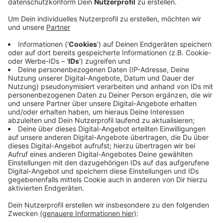
Anzeige
Dem Mann wird vorgeworfen für sein Heimatland
Marokko spioniert zu haben. Laut Anklage soll er
zusammen mit einem Komplizen vor drei Jahren in
Deutschland Anhänger der oppositionellen
marokkanischen "Hirak-Bewegung" ausspioniert haben.
Diese Bewegung setzt sich laut Amnesty International
unter anderem für soziale Gerechtigkeit und eine
bessere Gesundheitsvorsorge in Marokko ein. Der
Angeklagte hatte zuletzt in Willich gewohnt und
wurde dann in Spanien festgenommen.
Anzeige