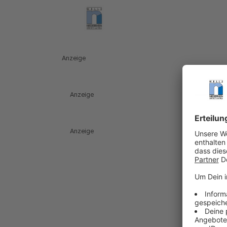
Anzeige
Anzeige
Anzeige