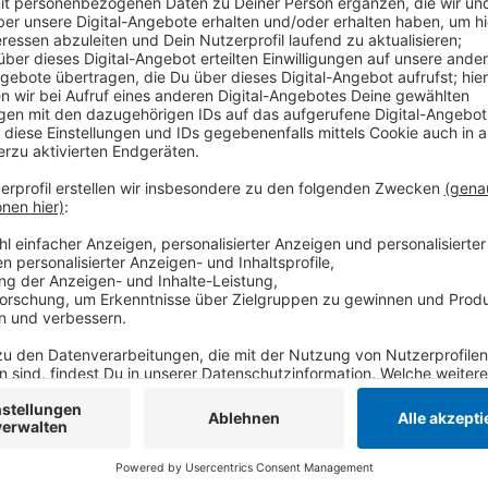
Ihr Lebensgefährte hatte sich erst noch am Auto fe
Mackenstein auf den Standstreifen geschleudert. Der
Lebensgefahr. In Ermittlerkreisen wird davon ausgeg
beiden eskaliert war.
Anzeige