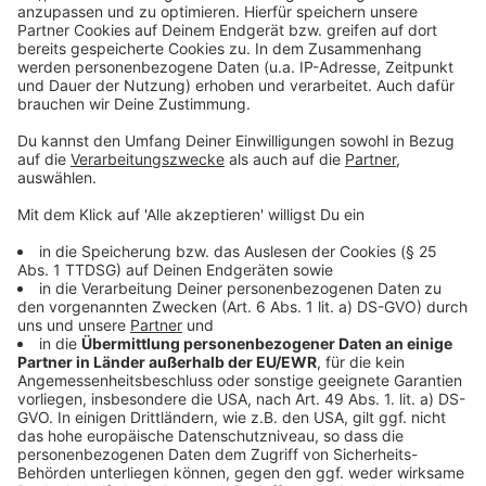
potenziellen Tätern die Vorbereitung erleichtere.
Gleichzeitig machte Reul klar, dass absolute Sicherheit
nicht möglich sei: Nicht jede Bahn- oder Stromtrasse
lasse sich lückenlos überwachen. Betreiber kritischer
Infrastruktur müssten daher mehr Verantwortung
übernehmen und ihre Anlagen besser absichern.
Autor: José Narciandi
Anzeige
Anzeige