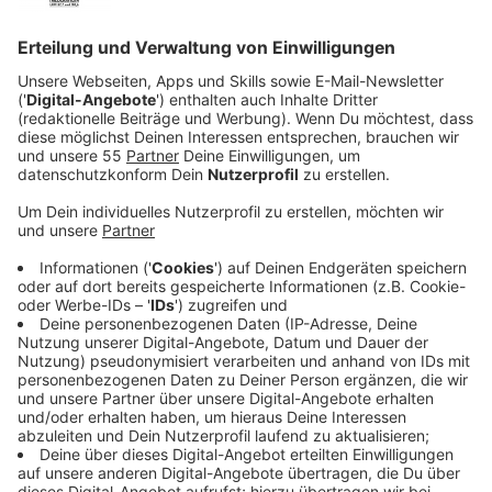
Reul warnt im Interview mit José Narciandi: Auch
NRW könnte betroffen sein.
Veröffentlicht: Montag, 05.01.2026 16:01
Anzeige
Das komplette Interview
Anzeige