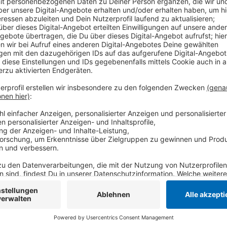
Ob es sich dabei wirklich um die Täter handelt, muss
kann die Überprüfung ihrer Angaben einige Zeit dauer
gezündete Himmelslaterne sein. Einige davon hatten 
Nähe des Zoos gefunden und sichergestellt. Sie ermi
Bei dem Feuer ist das Affenhaus komplett zerstört w
und Schimpansen sind dabei getötet worden. Immerh
Flammen gerettet werden. Sie erlitten nur leichte B
Anzeige