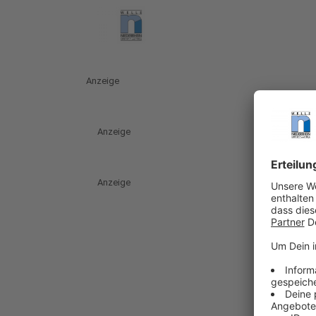
Anzeige
Anzeige
Anzeige