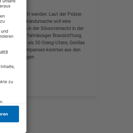
 noch ermittelt werden. Laut der Polizei
n. Mögliche Brandursache soll eine
die Beamten in der Silvesternacht in der
ttelt wegen fahrlässiger Brandstiftung.
orden. Mehr als 30 Orang-Utans, Gorillas
in: Zwei Schimpansen konnten aus den
randverletzungen.