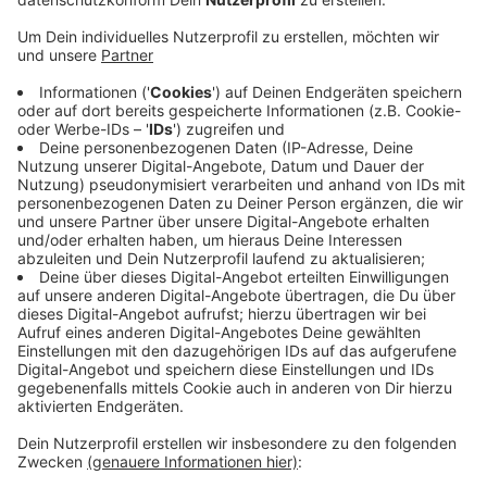
Anzeige
Hier können Besucherinnen und Besucher in die Zeit
eintauchen und Handwerkskunst, Marktleben und
Unterhaltung erleben, so der Kreis Viersen. Samstag
und Sonntag (24./25.05.) gibt es jeweils um 12 Uhr
einen Umzug mit Musik. Außerdem gibt es am Sonntag
auf der Hofanlage Rasseln einen Ritter-Schaukampf.
Der Eintritt zum Mittelaltermarkt kostet 6 Euro für
Erwachsene - wer im historischen Gewand kommt,
zahlt nur 4,50 Euro. Kinder kommen kostenlos rein.
Allerdings gilt auf dem ganzen Markt ein
Waffenverbot - insbesondere für Messer und
Dekowaffen.
Anzeige