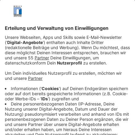
Anzeige
Gemeinsam mit der Westdeutschen Zeitung, W3, der
Hochschule Niederrhein und Krefeld Business laden wir
Euch ein, Eure Ideen und Perspektiven für die
Krefelder Innenstadt einzubringen.
Am 17. Juni von 16 bis 18 Uhr
Hier ist ausdrücklich jeder und jede gefragt. Denn
darum geht es doch, oder? Ihr seid diejenigen, die
Ideen haben. Und ihr habt es selbst in der Hand
mitzugestalten. Ganz nach dem Motto: Machen, statt
meckern.
Anzeige