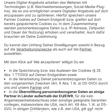
Einer, der in Krefeld schon viele Ideen hatte und die
erfolgreich umgesetzt hat, ist Peter Hoebertz. Seine
Bubbelmärkte sind inszwischen in verschiedenen
Krefelder Stadtteilen erfolgreich. Er macht also, statt
zu meckern. Seine Sicht auf die Dinge, seine Ideen und
Impulse, die hören wir beim Talk im Behnisch Haus.
Anzeige
Seid dabei!
Anzeige
Wenn Ihr dabei sein wollt, dann meldet Euch noch
kostenlos an.
Das geht ganz einfach online auf
Eventbrite.de