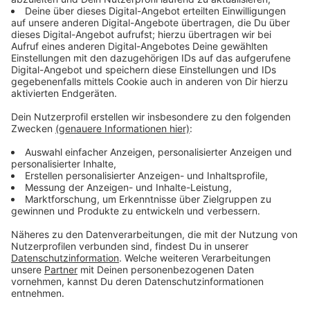
Machen, statt meckern
Anzeige
Bei unserem Talk im Behnisch Haus geht es darum in
entspannter Atmosphäre Euren Ideen einen Raum zu
geben. Bei Kaffee und Kuchen möchten wir Eure
Perspektiven und Anregungen hören. Vielleicht lässt
sich genau Deine Idee ja in die Tat umsetzen?
Anzeige
Peter Hoebertz spricht...
Anzeige