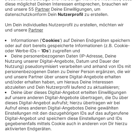
39 Jahre alten Männer aus Krefeld und Viersen
sollen Teil des Missbrauchskomplex von Bergisch
Gladbach sein.
Veröffentlicht:
Montag, 07.09.2020 15:35
Anzeige
Die Urteile des ersten landedsweiten Prozesses in
dem Fall sollen am Freitag (11.09.) fallen. Die Männer
aus Krefeld und Viersen sollen teilweise
gemeinschaftlich schweren sexuellen
Kindesmissbrauch in über hundert Fällen begangen
haben. Kurz nach seiner Festnahme legte der
Krefelder ein umfassendes Geständnis ab. Außerdem
half er den Ermittlern bei der Aufklärung weiterer Fälle
und Taten. Der Viersener legte ein Teilgeständnis ab,
schwieg aber zum Vorwurf des gemeinschaftlichen