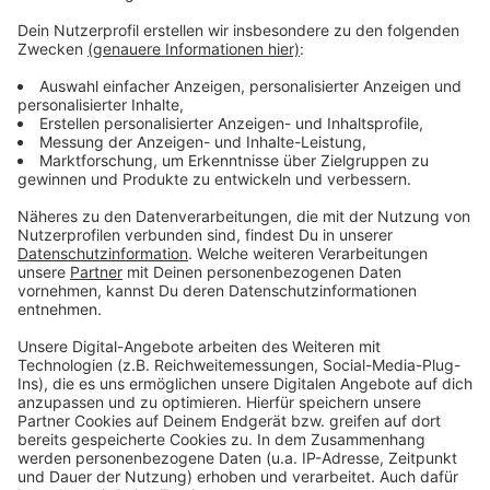
Daraus folgt aber: Der Täter wird bis auf Weiteres in
einer psychiatrischen Einrichtung untergebracht,
entschied das Gericht. Andernfalls sei nicht
auszuschließen, dass in Zukunft weitere, ähnliche
Straftaten folgen könnten.
Der 26-jährige
Mann hatte
im vergangenen Jahr zwei Kinder an Krefelder
Grundschulen sexuell missbraucht - in zwei weiteren
Fällen habe er es versucht.
Anzeige
Anzeige