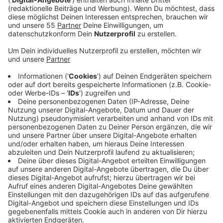
Anzeige
Der Angeklagte wurde freigesprochen heißt es vom
Gericht - weil nicht ausgeschlossen werden konnte,
dass der Mann zum Tatzeitpunkt wegen einer
psychotischen Störung schuldunfähig gewesen sein
könnte. Das ging aus dem abschließenden Bericht
eines Gutachters hervor, der vor dem Urteil verlesen
wurde.
Anzeige
Gericht ordnet Unterbrngung in
psychiatrischer Einrichtung an
Anzeige