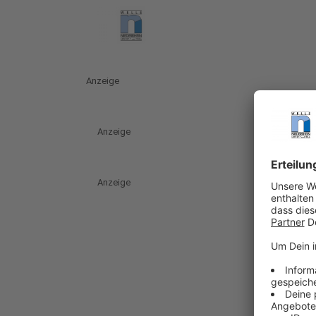
Anzeige
Anzeige
Anzeige