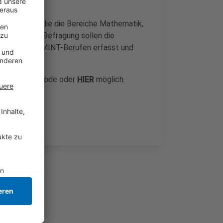
 befragt, die die Bereiche Mathematik,
en. Mit der Befragung sollen die
bildenen in MINT-Berufen erfasst und
den.
i mittels QR-Code oder
HIER
möglich.