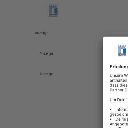
Anzeige
Anzeige
Anzeige