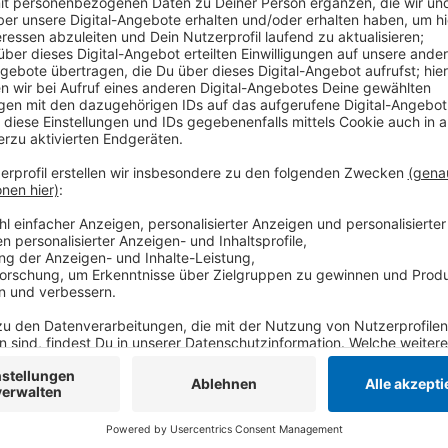
Die größte Summe mit rund 22 Millionen Euro stamm
Projekten. Geldgeber waren unter anderem die Europ
Von privaten Partnern kamen mehr als 1 Millionen Eu
Niederrhein waren auch im vergangenen Jahr kleine 
Anzeige