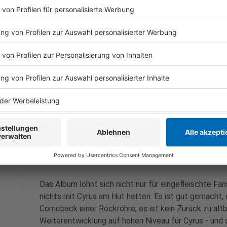
Wir verwenden einen S
Drittanbieters, um V
einzubetten. Dieser Servi
Ihren Aktivitäten sammeln.
die Details durch und s
Nutzung des Service zu, 
anzusehen
Mehr Informati
Miley Cyrus enthüllt ihre neue Single "End Of The
Akzeptieren
"Something Beautiful".
powered by
Usercentrics Co
Anzeige
Platform
Das Album lohnt sich nicht nur für eingefleischte Fans
nichts mit Cyrus am Hut hatten. Es ist gut gemacht, d
Comeback einer Rockröhre, es ist kein Zurück zu altb
Weiterentwicklung auf hohen Niveau für Cyrus - und 