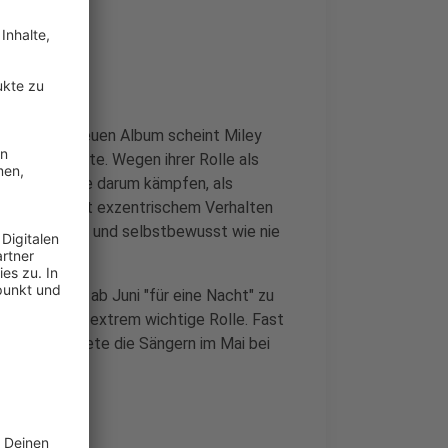
. Auf dem neuen Album scheint Miley
mer hin wollte. Wegen ihrer Rolle als
Parton lange darum kämpfen, als
 sie auch mit exzentrischem Verhalten
so erwachsen und selbstbewusst wie nie
os weltweit ab Juni "für eine Nacht" zu
ielt dabei eine extrem wichtige Rolle. Fast
ngen, berichtete die Sängern im Mai bei