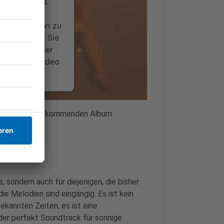
ervice eines
ideoinhalte
ce kann Daten zu
 Bitte lesen Sie
timmen Sie der
um dieses Video
.
onen
 World" aus dem kommenden Album
nsent Management
, sondern auch für diejenigen, die bisher
ie Melodien sind eingängig. Es ist kein
ekannten Zeiten, es ist eine
der perfekt Soundtrack für sonnige