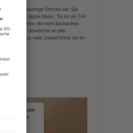
o sie so eine rauchige Stimme hat. Sie
e Lowe bei Apple Music. "Es ist ein Teil
r Textur gegeben, die mich ausmachen.
 würde man mit Gewichten an den
auch nicht so viele Liveauftritte von ihr.
ustimmung, um
-Service zu