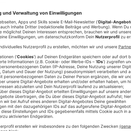
Anzeige
(dpa) - Die Popmusik gehört aktuell vor allem den wei
Billie Eilish, Sabrina Carpenter, Lorde und Charli XC
der Musikindustrie. Da hat es auch eine Miley Cyrus (
Konkurrenz gab es letztes Jahr einen Grammy für den
bringt die US-Sängerin mit "Something Beautiful" ihr
nun auch den Grund für ihre rauchige Stimme.
Anzeige
Hört hier das neue Album von Miley Cyrus
Anzeige
Anzeige