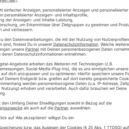
Darum geht es im neuen Album
Anzeige
Die Themen: Liebe, Anmut, Träume und Wiedergeburt
Cyrus als Musikerin da angekommen zu sein, wo sie im
Hannah Montana musste die Patentochter von Dolly 
Sängerin ernst genommen zu werden. Teils versuchte
auf sich aufmerksam zu machen. Heute wirkt Cyrus 
zuvor.
In einem Kurzfilm zum Album, der in ausgewählten Kin
sehen sein soll, visualisiert sie ihre Tracks. Mode sp
ihr ganzes Film-Budget sei für die Outfits draufgega
US-Talkmaster Jimmy Kimmel.
Anzeige