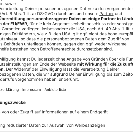
In einem anderen Interview verriet die Sängerin, wies
habe einen Polypen auf dem Stimmband, sagte sie Zan
meiner Anatomie. Er hat mir viel von dem Ton und de
Aber es ist extrem schwer, damit aufzutreten - als
Fußgelenken einen Marathon laufen." Deshalb gebe es 
Anzeige
Das Video zu "End Of The World"
Anzeige
Wir benötigen Ihre Z
den YouTube Video
laden!