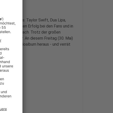
blichen Stars: Taylor Swift, Dua Lipa,
X kämpfen um den Erfolg bei den Fans und in
32) nicht einfach. Trotz der großen
 Disney-Star. An diesem Freitag (30. Mai)
 neuntes Studioalbum heraus - und verrät