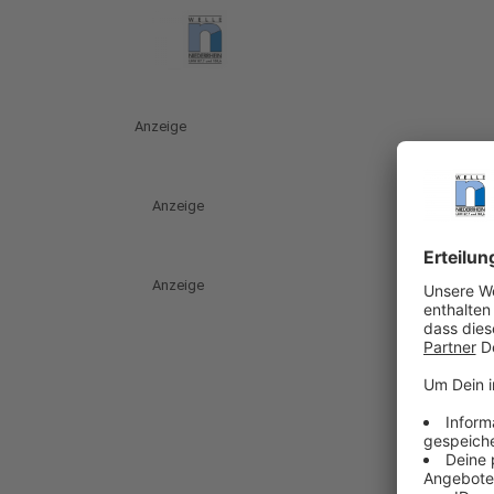
Anzeige
Anzeige
Anzeige