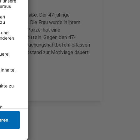
 Ecke Kahrstraße. Der 47-jährige
m Messer zu. Die Frau wurde in ihrem
ichtet. Die Polizei hat eine
er Tat zu ermitteln. Gegen den 47-
ag ein Untersuchungshaftbefehl erlassen
er Ermittlungsstand zur Motivlage dauert