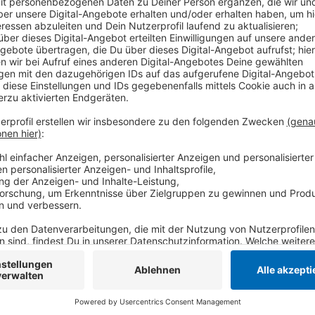
Der Angriff ereignete sich auf der Straße Zur Brücke
Deutsche sprach die Frau an und stach dann mit eine
Auto schwer verletzt, wie die Staatsanwaltschaft ber
Mordkommission eingerichtet, um die Hintergründe d
jährigen getrenntlebenden Ehemann wurde am Sonnt
und er konnte an die Justiz übergeben werden und d
weiter an.
Anzeige