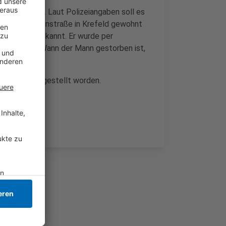
 aufgefallen. Laut Polizeiangaben soll es
er Dreikönigenstraße in Krefeld gewohnt
sdelikten bekannt. Er wurde per
st gemeldet. Wann der Mann gestorben ist,
 sind sichergestellt worden.