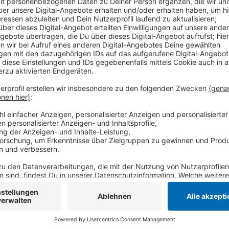
Drei Arbeiter waren die Knochen bei Rodungsarbeiten
sich um das Skelett eines Mannes handeln, der auf d
haben soll. Der Mann war der Polizei wegen Eigentum
Haftbefehl gesucht, bis jetzt aber nicht als vermis
wird noch ermittelt.
Auch Kleidungsstücke und ein Smartphone des Toten
Anzeige