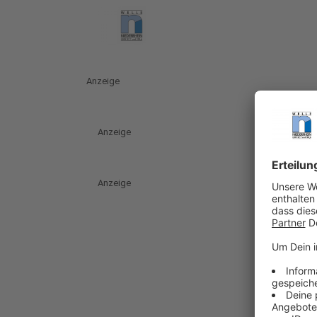
Anzeige
Anzeige
Anzeige