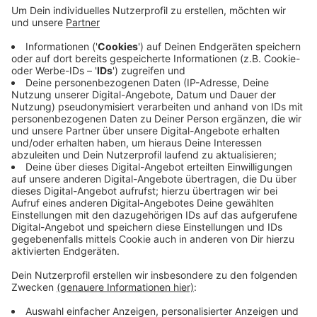
Anzeige
Eine 78-Jährige wurde an der Hafelsstraße von einem
Autofahrer übersehen und angefahren. Er kam mit
schweren Verletzungen ins Krankenhaus. Auch an der
Kreuzung Sternstraße / Nordstraße gab es einen
Unfall mit einer Schwerverletzten. Selbst
Schuld hatte dagegen ein 44-jähriger Pedelec-Fahrer.
Mit zwei Promille Alkohol im Blut stürzte er auf der
Uerdinger Straße gegen einen Anhänger.
Anzeige
Anzeige