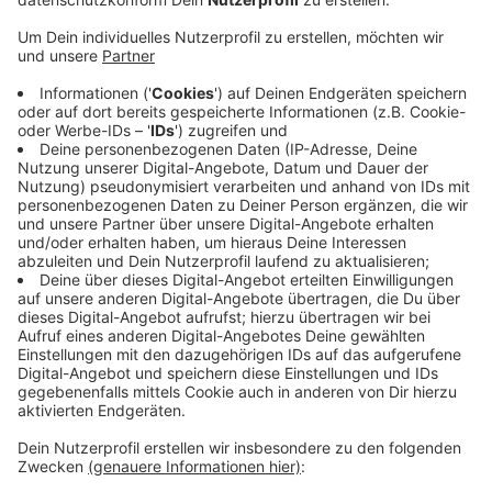
Veröffentlicht:
Montag, 26.09.2022 18:55
Anzeige
Ein weiteres Feuer gab es am frühen Sonntagmorgen
(25.09.) in Dülken. Hier brannte auf einer Wiese im
Bereich Hospitalstraße/Ransberg ein Kleinbus. Das
Fahrzeug war nicht mehr zu retten und wurde durch die
Flammen vollkommen zerstört. Am Samstagmorgen
(24.09.) brannten zudem noch mehrere Strohballen an
der Breyeller Straße, ebenfalls in Dülken. In allen
Fällen geht die Polizei von Brandstiftung aus - und
sucht jetzt nach Zeugen.
Anzeige