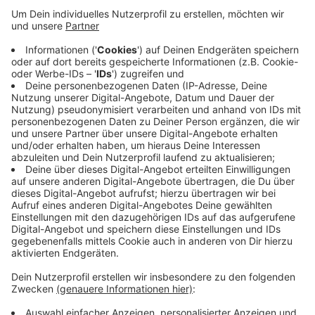
Anzeige
Demnach hatte am Dienstagmorgen (05.08.2025) eine
Zeugin die beschädigten Reifen entdeckt - und die
Beamten alarmiert. Bei insgesamt sieben Autos an der
Dreikönigenstraße war mindestens ein Reifen
zerstochen. Jetzt sucht die Polizei Zeugen, die in der
Nacht zu Dienstag etwas Verdächtiges beobachtet
haben. Auch weitere Geschädigte können sich bei der
Polizei telefonisch oder per Mail melden.
Anzeige