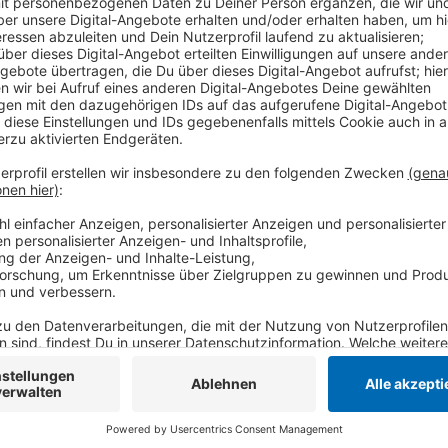
Sie will vor allem Menschen mit geringem Einkomme
hat sie unter anderem in Kempen am Heyerdrink drei
50 Mietwohnungen fertig gestellt. Für die GWG ist 
gewesen. Zuvor waren hier knapp 60 Wohnungen in vi
Anzeige