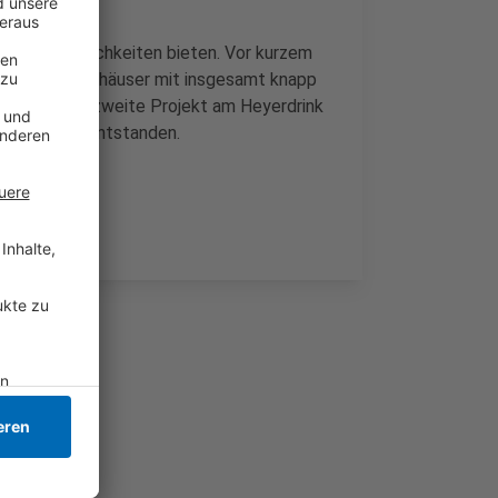
n Wohnmöglichkeiten bieten. Vor kurzem
 Mehrfamilienhäuser mit insgesamt knapp
es schon das zweite Projekt am Heyerdrink
er Häusern entstanden.