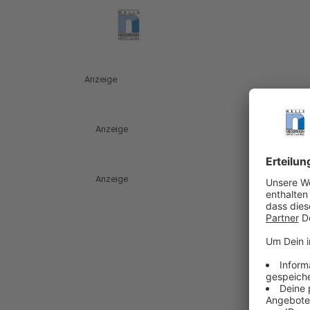
Anzeige
Anzeige
Anzeige