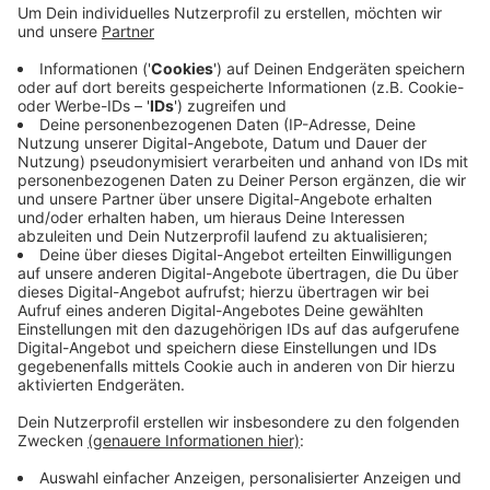
in Krefeld besonders wichtig sind. Für rund 72
Prozent ist eine günstige
Straßenverkehrsanbindung von großer Bedeutung.
Außerdem halten auch 60 Prozent ein
ausreichendes Stellenangebot für sehr wichtig.
Nicht so große Bedeutung messen die Betriebe
einer guten Erreichbarkeit mit dem ÖPNV, zu Fuß
und mit dem Fahrrad zu.
Veröffentlicht:
Freitag, 01.04.2022 14:55
Anzeige
Anzeige