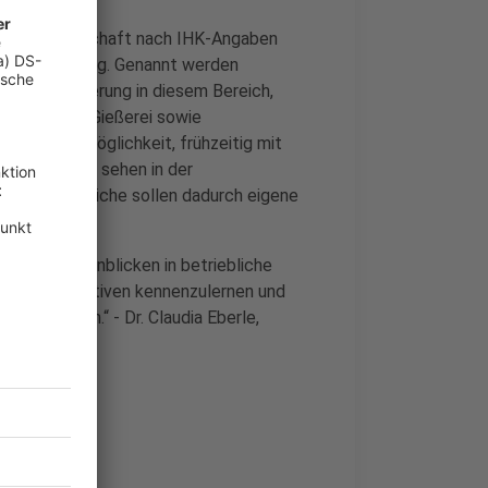
der Partnerschaft nach IHK-Angaben
 zur Verfügung. Genannt werden
eilqualifizierung in diesem Bereich,
chrichtung Gießerei sowie
ehmen die Möglichkeit, frühzeitig mit
Die Schulen sehen in der
ung. Jugendliche sollen dadurch eigene
entischen Einblicken in betriebliche
liche Perspektiven kennenzulernen und
 entwickeln.“ - Dr. Claudia Eberle,