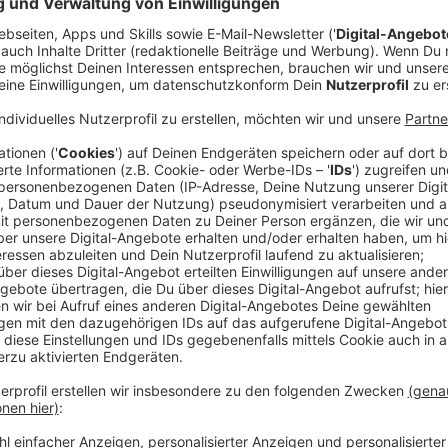
Neue Partnerschaft in Krefeld beschlossen
Anzeige
Zwei Schulen in Krefeld arbeiten künftig enger mit
zusammen. Nach Angaben der IHK Mittlerer Niederrh
die Robert-Jungk-Gesamtschule jetzt eine Schulpa
geschlossen. Ziel ist es, Schülerinnen und Schüler b
vorzubereiten. Die Kooperation soll den Jugendlichen 
Arbeitswelt geben. Begleitet wird das Ganze von der 
Anzeige
Einblicke in Ausbildung und Arbeitsalltag
Anzeige