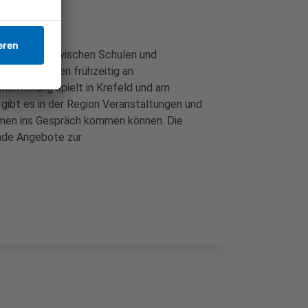
rtnerschaft zwischen Schulen und
unge Menschen frühzeitig an
entierung spielt in Krefeld und am
 gibt es in der Region Veranstaltungen und
hmen ins Gespräch kommen können. Die
ende Angebote zur