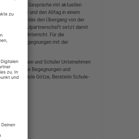
 Praktika und Gespräche mit aktuellen
edene Berufe und den Alltag in einem
 der IHK soll das den Übergang von der
chen. Die Schulpartnerschaft setzt damit
en aus dem Unterricht. Für die
hr direkte Begegnungen mit der
wenn Schülerinnen und Schüler Unternehmen
affen wertvolle Begegnungen und
dung.“ - Gabriele Götze, Beraterin Schule-