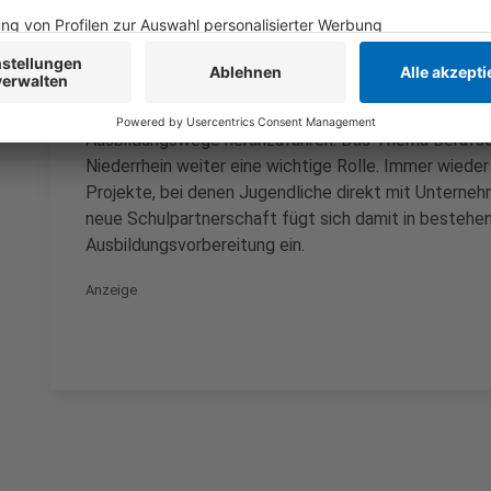
Anzeige
Die IHK Mittlerer Niederrhein begleitet die neue Pa
Unternehmen. Solche Kooperationen sollen helfen, j
Ausbildungswege heranzuführen. Das Thema Berufsori
Niederrhein weiter eine wichtige Rolle. Immer wieder
Projekte, bei denen Jugendliche direkt mit Unterne
neue Schulpartnerschaft fügt sich damit in besteh
Ausbildungsvorbereitung ein.
Anzeige