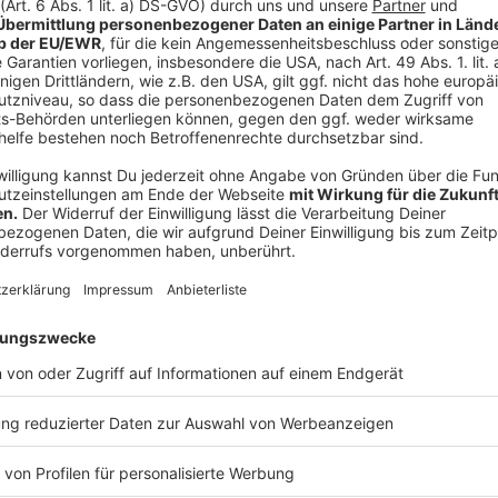
Die Siempelkamp Giesserei GmbH stellt im Rahmen 
Praktikumsplätze in mehreren Ausbildungsbereichen
Gießereimechanikerinnen und Gießereimechaniker, die T
technische Modellbauerinnen und Modellbauer mit Fa
Industriekaufleute. Gleichzeitig bekommt das Untern
möglichen Nachwuchskräften in Kontakt zu kommen. 
Zusammenarbeit eine Ergänzung ihrer Berufsorientier
Interessen und Stärken besser einschätzen können.
„Unsere Schülerinnen und Schüler profitieren von auth
Abläufe. Die Kooperation ermöglicht es ihnen, beruf
eigene Interessen sowie Fähigkeiten noch gezielter zu
Schulleiterin Robert-Jungk-Gesamtschule.
Anzeige
IHK begleitet die Kooperation