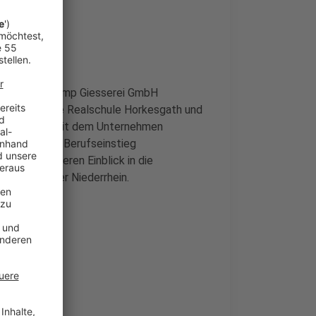
 der Siempelkamp Giesserei GmbH
ein haben die Realschule Horkesgath und
rtnerschaft mit dem Unternehmen
esser auf den Berufseinstieg
einen direkteren Einblick in die
IHK Mittlerer Niederrhein.