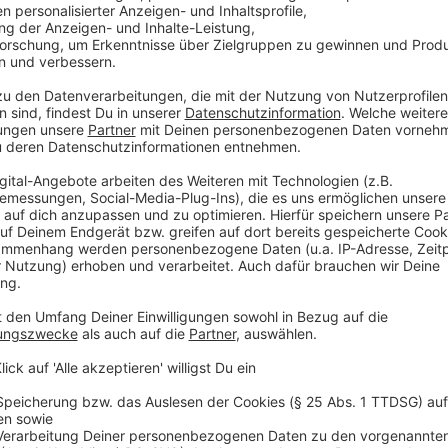
Geplant sind unter anderem Betriebsbesichtigungen,
Auszubildenden. So können die Jugendlichen verschi
Industriebetrieb besser kennenlernen. Nach Angaben
Schule in eine Ausbildung unterstützen und vereinfa
auf praktische Erfahrungen statt nur auf Information
Schülerinnen und Schüler bedeutet das vor allem me
Berufswelt.
„Berufsorientierung wird besonders dann greifbar, 
direkt erleben können. Solche Partnerschaften sch
erleichtern den Übergang von der Schule in die Ausbil
Wirtschaft bei der IHK Mittlerer Niederrhein.
Anzeige
Angebote für Jugendliche in Krefeld
Anzeige