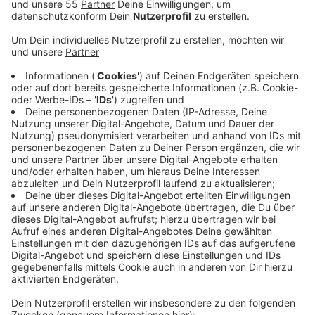
Anzeige
Die Polizei hat nach einer Amokdrohung an der
Gesamtschule Nettetal die Sicherheitsvorkehrungen
verschärft. Ab heute wird eine erhöhte Polizeipräsenz
an der Schule erwartet. Im Laufe des Tages werden
die Schulleitung und die Kriminalpolizei über weitere
Maßnahmen beraten, um die Sicherheit der Schüler
und Lehrer zu gewährleisten.
Hintergrund der Maßnahmen ist eine Drohung, die
letzte Woche auf der Mädchentoilette der Schule
entdeckt wurde. In der Nachricht wurde ein Amoklauf
für diesen Mittwoch angekündigt. Seit dem Fund
laufen intensive polizeiliche Ermittlungen, um die
Hintergründe der Drohung zu klären und mögliche