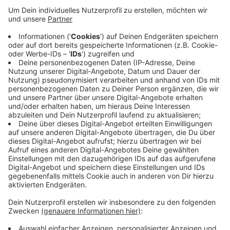
Veröffentlicht:
Freitag, 22.11.2019 11:10
Anzeige
Im ersten Halbjahr dieses Jahres hat der Zoll demnach
nur 112 von insgesamt 430 Betrieben in Krefeld und
dem Kreis Viersen überprüft. Dabei flogen einige Fälle
von Steuer- und Sozialbetrug auf. Nach Angaben des
Bundesfinanzministeriums ging es dabei um eine
Summe von 5,4 Millionen Euro.
Anzeige