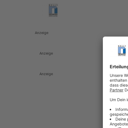
Anzeige
Anzeige
Anzeige