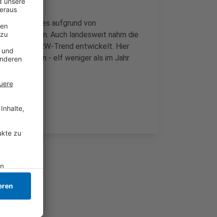
desfälle gab es aufgrund von
arten Drogen. Auch landesweit nahm die
 gegen den NRW-Trend entwickelt. Hier
 und Frauen - elf weniger als im Jahr