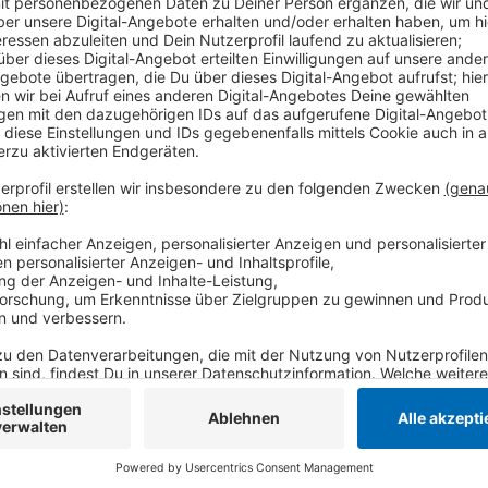
Das sind über 20 mehr als im Vorjahr. Die meisten To
Alkoholmissbrauch, den Rest im Zusammenhang mit h
Zahl der Drogentoten zu. Der Kreis Viersen hat sich
starben durch Drogenmissbrauch insgesamt 41 Männer
zuvor.
Anzeige