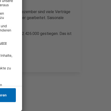
unüblich. Im Dezember sind viele Verträge
onaten weniger gearbeitet. Saisonale
beiter.
m Januar auf 2.426.000 gestiegen. Das ist
zember.