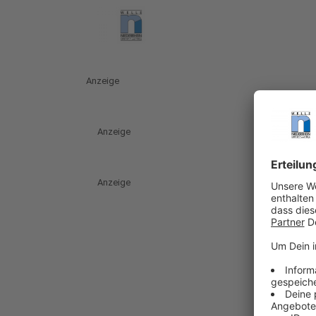
Anzeige
Anzeige
Anzeige