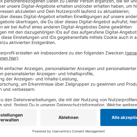
Der Anstieg der Arbeitslosigkeit im Januar ist nicht 
ausgelaufen; auf den Baustellen wird in den Winterm
Betriebe beschäftigen über den Winter weniger Mitar
Auch deutschlandweit ist die Zahl der Arbeitslosen i
ein Anstieg von knapp 200.000 im Vergleich zum De
Anzeige