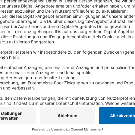
Anzeige
Die Stadt will jetzt alle Meinungen genauer betrac
gegeneinander und untereinander gewichtet und bewe
Beschlussfassung für den Rat der Stadt Krefeld vor
Befürworter sehen im dem Surfpark eine Aufwertung
touristischen Anziehungspunkt für Krefeld. Kritiker 
Umwelt- und Klimaschutz. Aber auch die Verkehrs- u
Lärmbelastung macht ihnen Sorgen.
Nach dem aktuellen Stand der Stadt gilt weiterhin,
keine gravierenden Bedenken gegen den Bau am Elfr
Anzeige