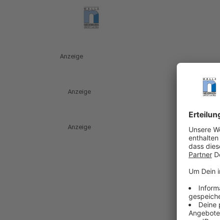
Anzeige
Anzeige
Anzeige