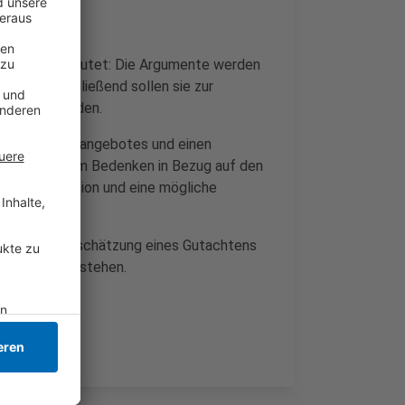
hten. Das bedeutet: Die Argumente werden
rtet. Abschließend sollen sie zur
bereitet werden.
 des Freizeitangebotes und einen
haben vor allem Bedenken in Bezug auf den
nd Parksituation und eine mögliche
 dass nach Einschätzung eines Gutachtens
ather See bestehen.