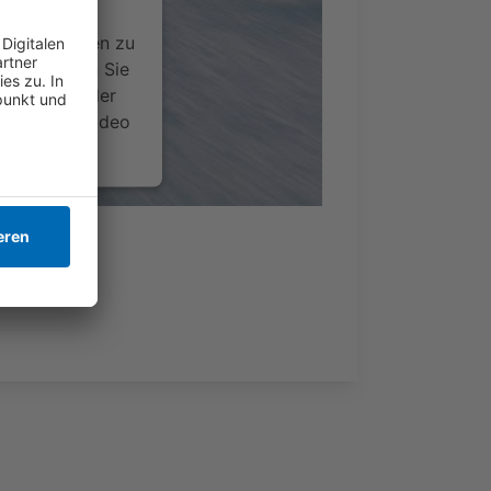
ideoinhalte
ce kann Daten zu
 Bitte lesen Sie
timmen Sie der
um dieses Video
.
onen
nsent Management