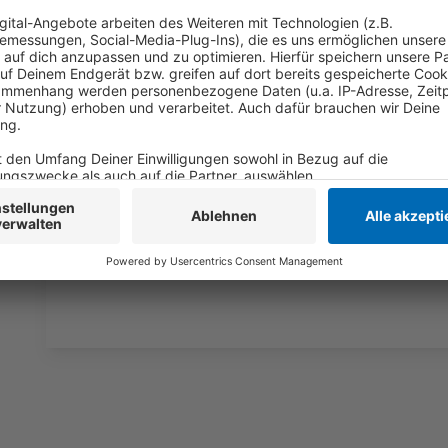
Drittanbieters, um V
einzubetten. Dieser Servi
Ihren Aktivitäten sammeln.
die Details durch und s
Nutzung des Service zu, 
anzusehen
Mehr Informati
Max Giesinger - Taxi
Akzeptieren
Anzeige
powered by
Usercentrics Co
Platform