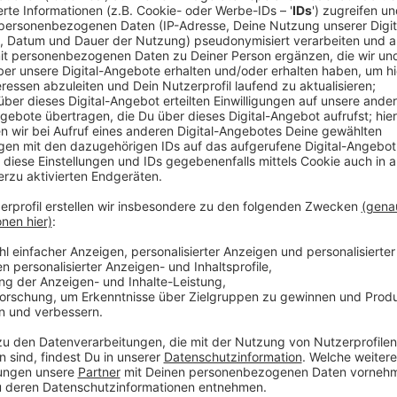
Ein Abend des Jahres 2012, mitten im Sommer. Die Frau 
Gespräche, 40 Grad Lufttemperatur draußen, vor Sch
der Tür, rein, Fenster auf, fiebrige Küsse auf der Rüc
rausgesprungen an einer Ampel, rausgesprungen aus 
Pawlow’schen Hund hat sich dieser Moment eingegra
springen seine Gedanken ein Jahrzehnt zurück in die
ist das, was wir in dieser Single "Taxi" von Giesinge
für euch im besten Mix - hier könnt ihr in anhören.
Anzeige
Wir benötigen Ihre Z
den YouTube Video
laden!
Wir verwenden einen S