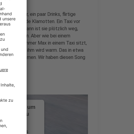
an der Bar, ein paar Drinks, flirtige
weiß klebende Klamotten. Ein Taxi vor
kbank – und dann ist sie plötzlich weg,
seinem Leben. Aber wie bei einem
ben. Wann immer Max in einem Taxi sitzt,
se Nacht, und ihm wird warm. Das in etwa
r erzählt bekommen. Wir haben diesen Song
ustimmung, um
-Service zu
ervice eines