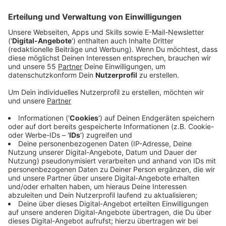
Anzeige
Wenn Selbstzweifel Träume zerstören. Und
vermeintliche Hürden dafür sorgen, Ziele nicht mehr zu
verfolgen, wird es wohl Zeit für eine Kampfansage.
Eine Kampfansage an die eigenen Unsicherheiten. An
Kritiker aus dem realen Leben. Und an den verbreiteten
Irrglauben, dass es nicht lohnenswert sei, seine
Träume zu leben. Mit "Dreamer" schreit Singer-
Songwriter Malik Harris nicht nur eine solche
Kampfansage in die Welt hinaus, sondern setzt für sich
selbst auch einen Wegweiser, der ihn stets daran
erinnert, dass es sich immer lohnt, für seine Träume zu
kämpfen.
"Was wäre die Welt ohne Träumer?", fragt sich Malik
Harris. Denn der 25-Jährige hat im Laufe seiner
bisherigen Karriere etwas Wichtiges gelernt: "Ich find's