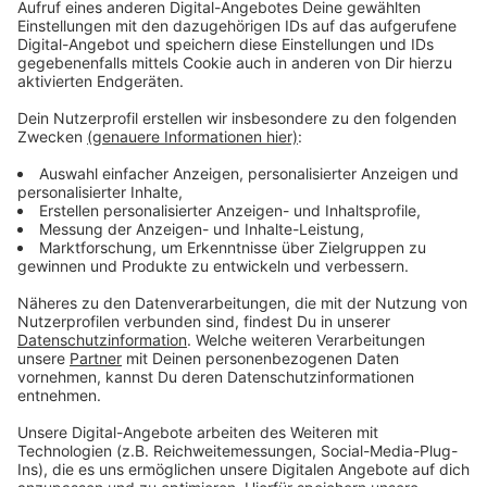
geil, ein Träumer zu sein." Aus dieser Motivation heraus
ist seine neue Single "Dreamer" entstanden. Ein Song
für Überzeugung und Selbstbestimmtheit. Denn
während die Träume eines Menschen von der
Gesellschaft und den eigenen Selbstzweifeln häufig in
etwas Negatives und Unrealistisches umgekehrt
werden, steht für Harris fest: 'Ich scheue mich nicht
davor, ein Träumer zu sein.'
Anzeige
Wir benötigen Ihre
Zustimmung, um den YouTube
Video-Service zu laden!
Wir verwenden einen Service eines
Drittanbieters, um Videoinhalte