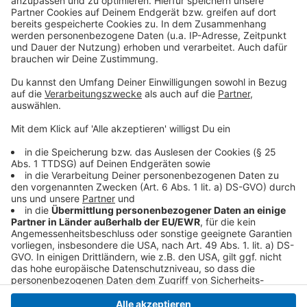
einzubetten. Dieser Service kann
Daten zu Ihren Aktivitäten
sammeln. Bitte lesen Sie die
Details durch und stimmen Sie der
Nutzung des Service zu, um dieses
Video anzusehen.
Mehr Informationen
Malik Harris - Dreamer (Official Video)
Akzeptieren
Anzeige
powered by
Usercentrics Consent
Management Platform
Anzeige