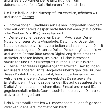
Veröffentlicht:
Freitag, 03.01.2020 15:00
Anzeige
Gestern Abend haben bereits rund 1000 Menschen der
verstorbenen Tiere gedacht bei einer
Trauerversammlung. Morgen wird es außerdem noch
eine Mahnwache am Zoo gegeben - von 12 bis 14 Uhr
30. Auch die Polizei wird vor Ort sein. Wie ohnehin
schon die ganzen letzten Tage. Um Gaffer
abzuschrecken läuft die Polizei auch das ganze
Wochenende regelmäßig im Zoo Streife. Bei dem
Brand des Affenhauses waren über 30 Tiere
gestorben. Ausgelöst wurde das Feuer durch eine
Himmelslaterne. Drei Krefelderinnen müssen sich dafür
verantworten.