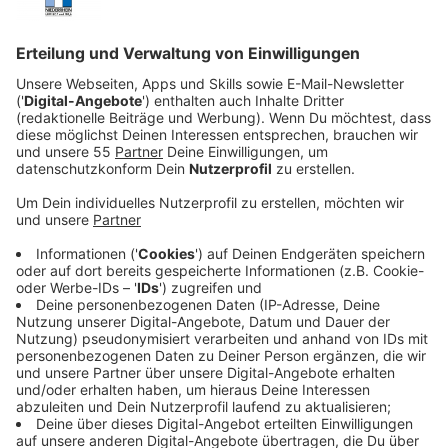
Veröffentlicht:
Donnerstag, 31.12.2020 17:29
Anzeige
25 Jahre später will sich Assane an dem Mann rächen,
der seinen Vater ins Gefängnis gebracht hat. Dafür
legt er sich den Namen der französischen Romanfigur
Arsène Lupin zu, die im 19. Jahrhundert als genialer
Detektiv die Kriminellen in Paris überführte. Und er
bestahl Menschen, die auf fragwürdige Weise zu ihrem
Reichtum gekommen sind.
Streaming-Dienst: Netflix
Anzeige