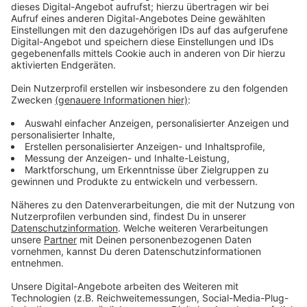
Wir benötigen Ihre
Zustimmung, um den YouTube
Video-Service zu laden!
Wir verwenden einen Service eines
Drittanbieters, um Videoinhalte
einzubetten. Dieser Service kann
Daten zu Ihren Aktivitäten
sammeln. Bitte lesen Sie die
Details durch und stimmen Sie der
Nutzung des Service zu, um dieses
Video anzusehen.
Mehr Informationen
Assane hat als junger Mann ein Buch geerbt, das ihn
inspirierte und den Schlüssel zu seiner Rache darstellt.
Akzeptieren
Anzeige
powered by
Usercentrics Consent
Management Platform