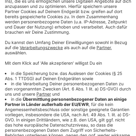
©
Copyright: Netflix
Assane putzt im Louvre. Die perfekte Möglichkeit alle
Details für seinen ersten großen Coup
auszuspionieren.
Anzeige
©
Copyright: Netflix
Assane alias Lupin ist ständig auf der Flucht vor der
Polizei - er liebt dieses Katz und Maus - Spiel.
Anzeige