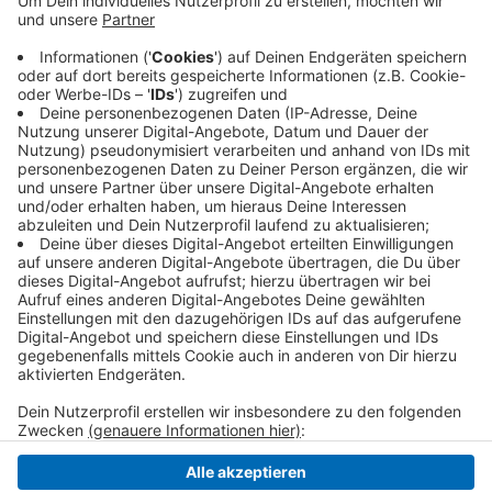
verkünden. Damit sei man mit der Aufrüstung
durch, heißt es. Knapp 370.000 Euro hat die Stadt
dafür investiert. Die Stadt Willich geht davon aus,
dass sie aus dem entsprechenden
Landesprogramm 90.000 Euro erstattet bekommt.
Veröffentlicht:
Montag, 27.12.2021 17:46
Anzeige
Anzeige
Anzeige