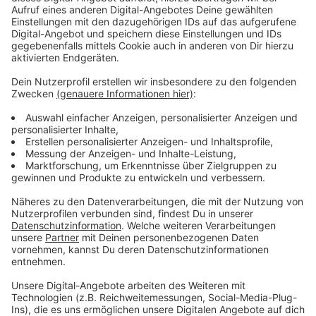
Anzeige
©
Copyright StudioCanal
Wie schafft es Fred nur das Herz von Charlotte zu
erobern?
Anzeige
Wir benötigen Ihre
Zustimmung, um den YouTube
Video-Service zu laden!
Wir verwenden einen Service eines
Drittanbieters, um Videoinhalte