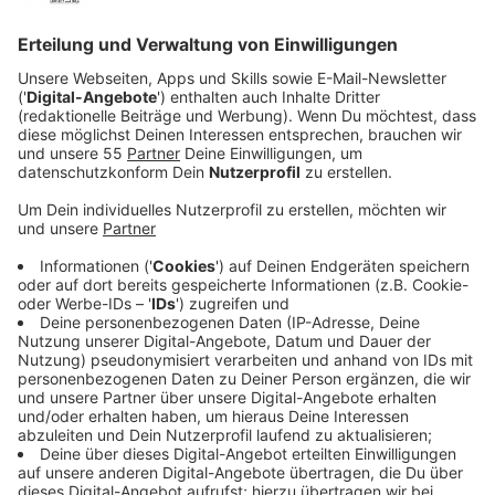
Außenministerin der Vereinigten Staaten von
Amerika eine der einflussreichsten Frauen der
Welt und hat sogar vor, als Präsidentin der USA zu
kandidieren. Fred ist zwar ein durchaus
talentierter Journalist mit einem leichten Hang
zum Chaos, doch Charlotte ist als intelligente,
gebildete und versierte Frau das komplette
Gegenteil von ihm. Obwohl die beiden bis auf ihre
Vergangenheit nichts miteinander verbindet, stellt
Charlotte ihn kurzerhand als ihren Redenschreiber
ein. In ihrem Team, das nur aus den Besten der
Besten ihrer Zunft besteht, ist er somit ein
Frischling. Doch Fred hat ganz andere Probleme:
Wie kann er es als ausgewiesener Nerd schaffen,
eine so unglaublich elegante Frau zu
beeindrucken? Und ist es überhaupt so eine gute
Idee, ein Verhältnis mit Charlotte anzufangen?
Veröffentlicht:
Dienstag, 18.06.2019 14:36