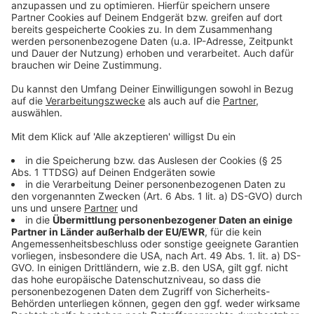
einzubetten. Dieser Service kann
Daten zu Ihren Aktivitäten
sammeln. Bitte lesen Sie die
Details durch und stimmen Sie der
Nutzung des Service zu, um dieses
Video anzusehen.
Mehr Informationen
Erobert Journalist Fred das Herz seiner ehemaligen
Babysitterin?
Akzeptieren
Anzeige
powered by
Usercentrics Consent
Management Platform
Anzeige