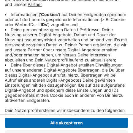
sollte ein Radlader den Lkw freiziehen. Beim
Rückwärtsfahren übersah der Radlader-Fahrer den
Krefelder, der noch vor seinem Lkw stand. Der 53-
Jährige wurde mit einem Rettungshubschrauber in
eine Klinik geflogen.
Veröffentlicht:
Dienstag, 19.01.2021 06:55
Anzeige
Anzeige
Anzeige